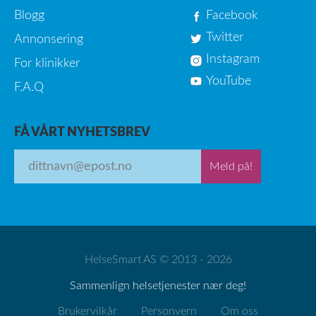
Blogg
Facebook
Twitter
Annonsering
Instagram
For klinikker
YouTube
F.A.Q
FÅ VÅRT NYHETSBREV
Meld på!
HelseSmart AS © 2013 - 2026
Sammenlign helsetjenester nær deg!
Brukervilkår
Personvern
Om oss