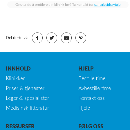
Ønsker du å profilere din klinikk her? Ta kontakt for
samarbeidsavtale
Del dette via
INNHOLD
HJELP
Klinikker
Bestille time
Priser & tjenester
Avbestille time
Leger & spesialister
Kontakt oss
Medisinsk litteratur
Hjelp
RESSURSER
FØLG OSS