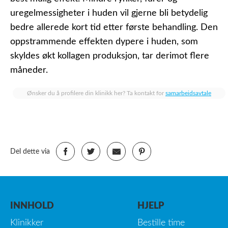
uregelmessigheter i huden vil gjerne bli betydelig
bedre allerede kort tid etter første behandling. Den
oppstrammende effekten dypere i huden, som
skyldes økt kollagen produksjon, tar derimot flere
måneder.
Ønsker du å profilere din klinikk her? Ta kontakt for
samarbeidsavtale
Del dette via
INNHOLD
HJELP
Klinikker
Bestille time