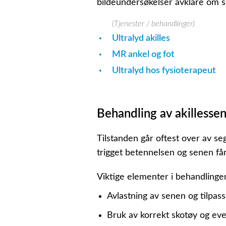
bildeundersøkelser avklare om s
(Tjenester / behandlinger)
Ultralyd akilles
MR ankel og fot
Ultralyd hos fysioterapeut
Behandling av akillesse
Tilstanden går oftest over av s
trigget betennelsen og senen får 
Viktige elementer i behandlinge
Avlastning av senen og tilpass
Bruk av korrekt skotøy og eve