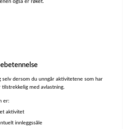
enen også er røket.
nebetennelse
eg selv dersom du unngår aktivitetene som har
tilstrekkelig med avlastning.
n er:
et aktivitet
ntuelt innleggssåle