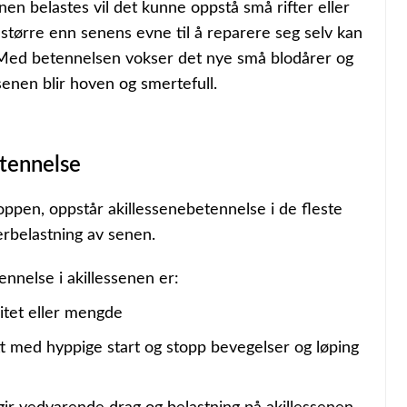
en belastes vil det kunne oppstå små rifter eller
større enn senens evne til å reparere seg selv kan
Med betennelsen vokser det nye små blodårer og
senen blir hoven og smertefull.
etennelse
oppen, oppstår akillessenebetennelse i de fleste
verbelastning av senen.
ennelse i akillessenen er:
sitet eller mengde
ett med hyppige start og stopp bevegelser og løping