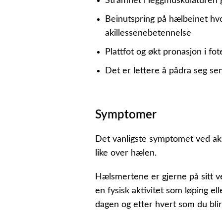
Stramhet i leggmuskulaturen g
Beinutspring på hælbeinet hvor
akillessenebetennelse
Plattfot og økt pronasjon i fot
Det er lettere å pådra seg se
Symptomer
Det vanligste symptomet ved akil
like over hælen.
Hælsmertene er gjerne på sitt v
en fysisk aktivitet som løping el
dagen og etter hvert som du bli