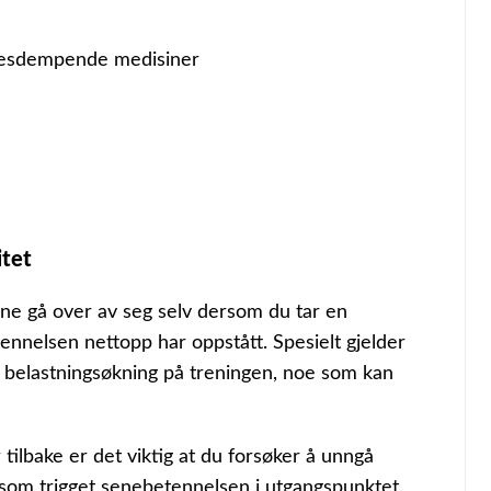
sesdempende medisiner
itet
nne gå over av seg selv dersom du tar en
ennelsen nettopp har oppstått. Spesielt gjelder
 belastningsøkning på treningen, noe som kan
tilbake er det viktig at du forsøker å unngå
et som trigget senebetennelsen i utgangspunktet.