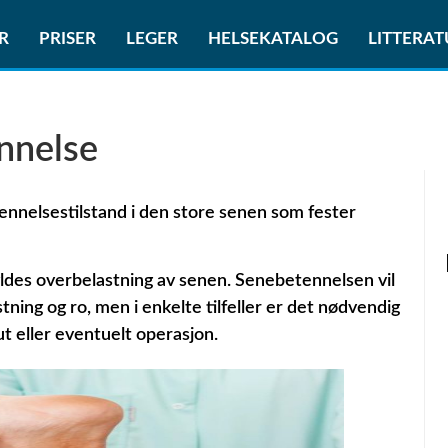
R
PRISER
LEGER
HELSEKATALOG
LITTERA
nnelse
ennelsestilstand i den store senen som fester
yldes overbelastning av senen.
Senebetennelsen vil
stning og ro, men i enkelte tilfeller er det nødvendig
t eller eventuelt operasjon.