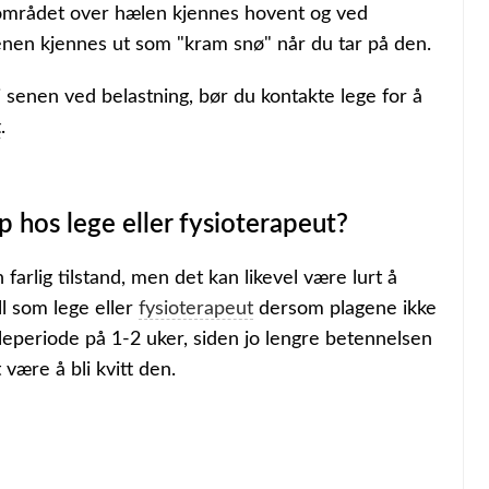
te området over hælen kjennes hovent og ved
enen kjennes ut som "kram snø" når du tar på den.
 senen ved belastning, bør du kontakte lege for å
t
.
 hos lege eller fysioterapeut?
farlig tilstand, men det kan likevel være lurt å
l som lege eller
fysioterapeut
dersom plagene ikke
ileperiode på 1-2 uker, siden jo lengre betennelsen
være å bli kvitt den.