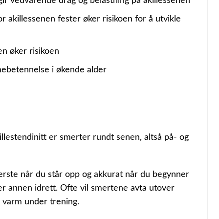
ir vedvarende drag og belastning på akillessenen
 akillessenen fester øker risikoen for å utvikle
en øker risikoen
nebetennelse i økende alder
lestendinitt er smerter rundt senen, altså på- og
erste når du står opp og akkurat når du begynner
ler annen idrett. Ofte vil smertene avta utover
r varm under trening.