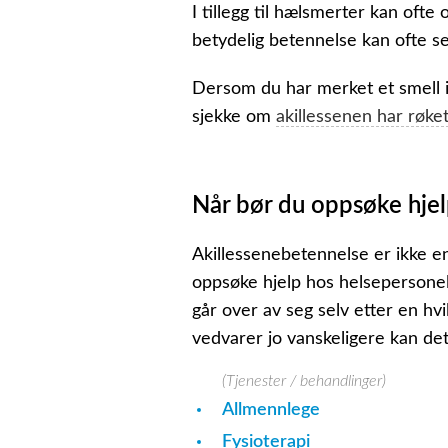
I tillegg til hælsmerter kan of
betydelig betennelse kan ofte s
Dersom du har merket et smell i
sjekke om
akillessenen har røke
Når bør du oppsøke hjelp
Akillessenebetennelse er ikke en 
oppsøke hjelp hos helsepersonel
går over av seg selv etter en hv
vedvarer jo vanskeligere kan det 
(Tjenester / behandlinger)
Allmennlege
Fysioterapi