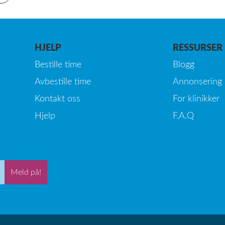
HJELP
RESSURSER
Bestille time
Blogg
Avbestille time
Annonsering
Kontakt oss
For klinikker
Hjelp
F.A.Q
Meld på!