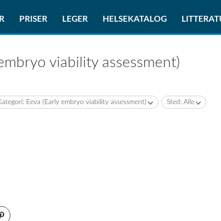
R
PRISER
LEGER
HELSEKATALOG
LITTERA
 embryo viability assessment)
Kategori: Eeva (Early embryo viability assessment)
Sted: Alle