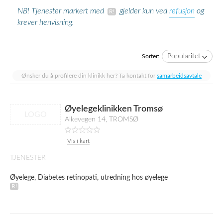
refusjon
NB! Tjenester markert med
gjelder kun ved
og
krever henvisning.
Popularitet
Sorter:
Ønsker du å profilere din klinikk her? Ta kontakt for
samarbeidsavtale
Øyelegeklinikken Tromsø
LOGO
Alkevegen 14, TROMSØ
Vis i kart
TJENESTER
Øyelege, Diabetes retinopati, utredning hos øyelege