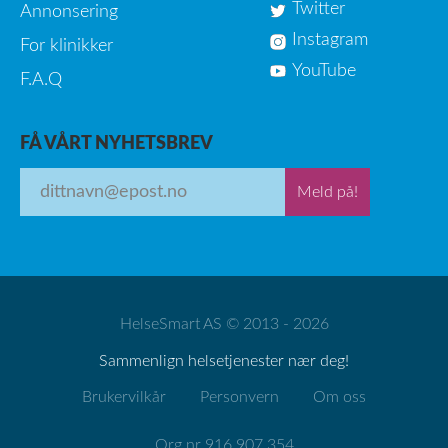
Twitter
Annonsering
Instagram
For klinikker
YouTube
F.A.Q
FÅ VÅRT NYHETSBREV
Meld på!
HelseSmart AS © 2013 - 2026
Sammenlign helsetjenester nær deg!
Brukervilkår
Personvern
Om oss
Org.nr 916 907 354