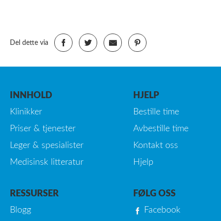
Del dette via
INNHOLD
HJELP
Klinikker
Bestille time
Priser & tjenester
Avbestille time
Leger & spesialister
Kontakt oss
Medisinsk litteratur
Hjelp
RESSURSER
FØLG OSS
Blogg
Facebook