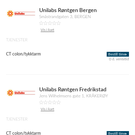
Unilabs Røntgen Bergen
Småstrandgaten 3, BERGEN
Vis i kart
TJENESTER
CT colon/tykktarm
Bestill time
0 d. ventetid
Unilabs Røntgen Fredrikstad
Jens Wilhelmsens gate 1, KRÅKERØY
Vis i kart
TJENESTER
CT colon/tykktarm
Bestill time