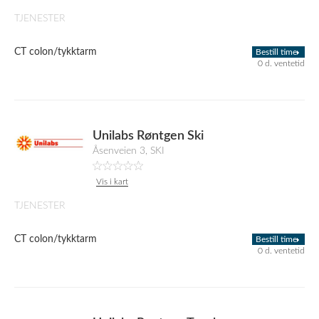
TJENESTER
CT colon/tykktarm
Bestill time
0 d. ventetid
Unilabs Røntgen Ski
Åsenveien 3, SKI
Vis i kart
TJENESTER
CT colon/tykktarm
Bestill time
0 d. ventetid