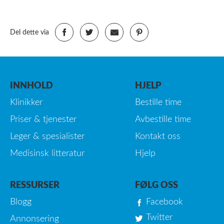
Del dette via
INNHOLD
HJELP
Klinikker
Bestille time
Priser & tjenester
Avbestille time
Leger & spesialister
Kontakt oss
Medisinsk litteratur
Hjelp
RESSURSER
FØLG OSS
Blogg
Facebook
Twitter
Annonsering