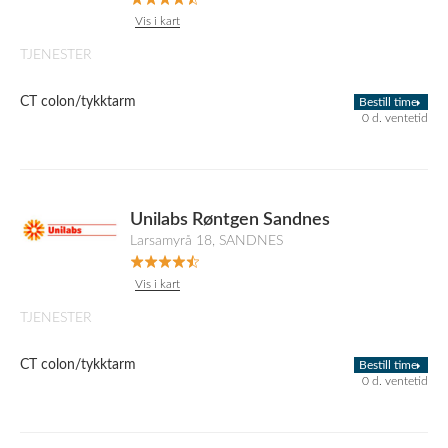
Vis i kart
TJENESTER
CT colon/tykktarm
Bestill time
0 d. ventetid
Unilabs Røntgen Sandnes
Larsamyrå 18, SANDNES
Vis i kart
TJENESTER
CT colon/tykktarm
Bestill time
0 d. ventetid