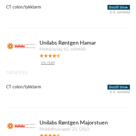
CT colon/tykktarm
Bestill time
0 d. ventetid
Unilabs Røntgen Hamar
Midtstranda 92, HAMAR
Vis i kart
TJENESTER
CT colon/tykktarm
Bestill time
0 d. ventetid
Unilabs Røntgen Majorstuen
Middelthunsgate 23, OSLO