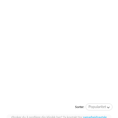
Popularitet
Sorter:
Ønsker du å profilere din klinikk her? Ta kontakt for
samarbeidsavtale