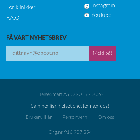
Instagram
For klinikker
YouTube
F.A.Q
FÅ VÅRT NYHETSBREV
Meld på!
HelseSmart AS © 2013 - 2026
Sammenlign helsetjenester nær deg!
Brukervilkår
Personvern
Om oss
Org.nr 916 907 354