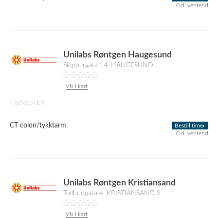
0 d. ventetid
Unilabs Røntgen Haugesund
Skippergata 14, HAUGESUND
Vis i kart
TJENESTER
CT colon/tykktarm
Bestill time
0 d. ventetid
Unilabs Røntgen Kristiansand
Tollbodgata 4, KRISTIANSAND S
Vis i kart