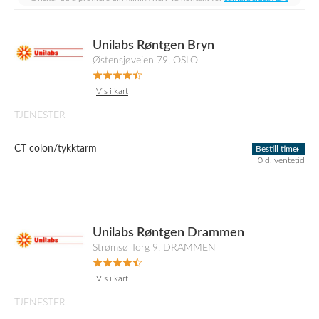
Unilabs Røntgen Bryn
Østensjøveien 79, OSLO
Vis i kart
TJENESTER
CT colon/tykktarm
Bestill time
0 d. ventetid
Unilabs Røntgen Drammen
Strømsø Torg 9, DRAMMEN
Vis i kart
TJENESTER