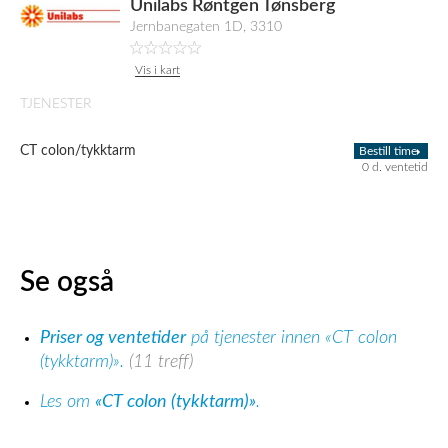
Unilabs Røntgen Tønsberg
Jernbanegaten 1D, 3310
Vis i kart
TJENESTER
CT colon/tykktarm
Bestill time
0 d. ventetid
Se også
Priser og ventetider
på tjenester innen «CT colon
(tykktarm)».
(11 treff)
Les om
«CT colon (tykktarm)»
.