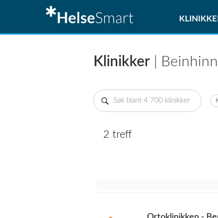
KLINIKKE
Klinikker
| Beinhin
2 treff
Ortoklinikken - B