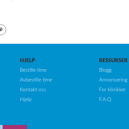
HJELP
RESSURSER
Bestille time
Blogg
Avbestille time
Annonsering
Kontakt oss
For klinikker
Hjelp
F.A.Q