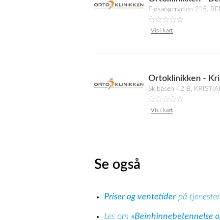
Fjøsangerveien 215, 
Vis i kart
Ortoklinikken - Kr
Skibåsen 42 B, KRIST
Vis i kart
Se også
Priser og ventetider
på tjeneste
Les om
«Beinhinnebetennelse o