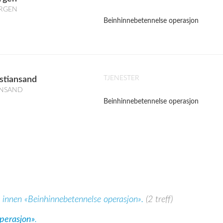
BERGEN
Beinhinnebetennelse operasjon
TJENESTER
istiansand
IANSAND
Beinhinnebetennelse operasjon
r innen «Beinhinnebetennelse operasjon».
(2 treff)
perasjon»
.