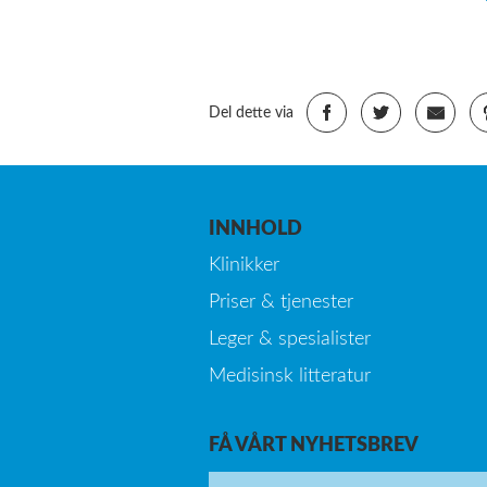
Del dette via
INNHOLD
Klinikker
Priser & tjenester
Leger & spesialister
Medisinsk litteratur
FÅ VÅRT NYHETSBREV