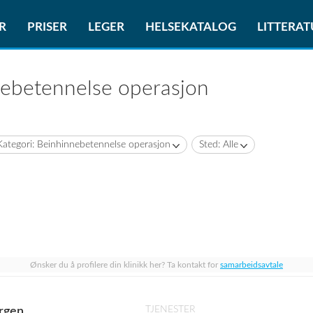
R
PRISER
LEGER
HELSEKATALOG
LITTERA
nebetennelse operasjon
Kategori: Beinhinnebetennelse operasjon
Sted: Alle
Ønsker du å profilere din klinikk her? Ta kontakt for
samarbeidsavtale
TJENESTER
ergen